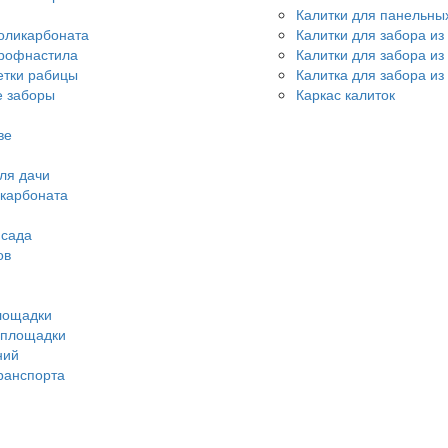
Калитки для панельны
оликарбоната
Калитки для забора из
профнастила
Калитки для забора и
етки рабицы
Калитка для забора из
 заборы
Каркас калиток
ве
ля дачи
икарбоната
 сада
ов
лощадки
 площадки
ний
ранспорта