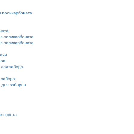
з поликарбоната
ната
из поликарбоната
из поликарбоната
дачи
ров
 для забора
 забора
 для заборов
е ворота