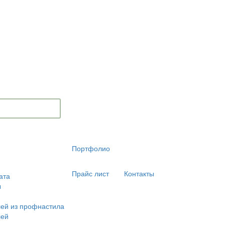
Портфолио
Прайс лист
Контакты
ата
ы
ей из профнастила
лей