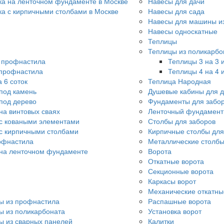
ка на ленточном фундаменте в Москве
Навесы для дачи
ка с кирпичными столбами в Москве
Навесы для сада
Навесы для машины и
Навесы односкатные
Теплицы
Теплицы из поликарбо
о профнастила
Теплицы 3 на 3 
 профнастила
Теплицы 4 на 4 
 6 соток
Теплица Народная
под камень
Душевые кабины для 
под дерево
Фундаменты для забо
на винтовых сваях
Ленточный фундамент
с коваными элементами
Столбы для заборов
с кирпичными столбами
Кирпичные столбы для
офнастила
Металлические столбы
 на ленточном фундаменте
Ворота
Откатные ворота
Секционные ворота
Каркасы ворот
Механические откатны
ы из профнастила
Распашные ворота
ы из поликарбоната
Установка ворот
ы из сварных панелей
Калитки