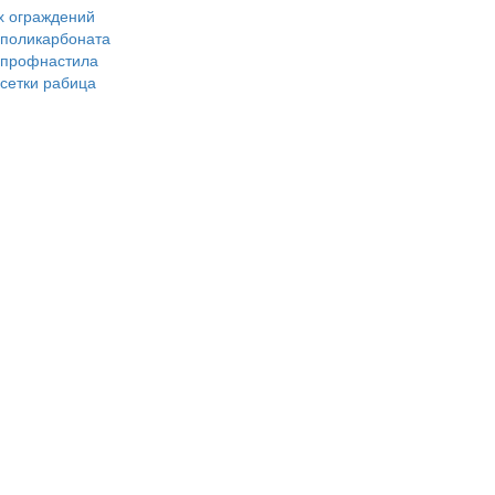
х ограждений
 поликарбоната
з профнастила
 сетки рабица