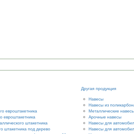
u
Другая продукция
Навесы
Навесы из поликарбон
ого евроштакетника
Металлические навес
го евроштакетника
Арочные навесы
аллического штакетника
Навесы для автомобил
го штакетника под дерево
Навесы для автомоби