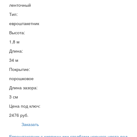
ленточный
Тип:
евроштакетник
Высота:
1,8 м
Длина:
34 м
Покрытие:
порошковое
Длина зазора:
3 см
Цена под ключ:
2476 руб.
Заказать
Евроштакетник с кирпичными столбами черного цвета под